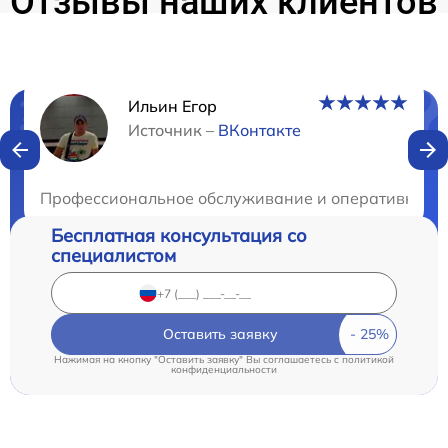
Отзывы наших клиентов
Ильин Егор
Нужна консультация?
Источник –
ВКонтакте
Закажите бесплатную консультацию
Профессиональное обслуживание и оперативность! 
Бесплатная консультация со
специалистом
Оставить заявку
Нажимая на кнопку "Оставить заявку" Вы соглашаетесь c
политикой
конфиденциальности