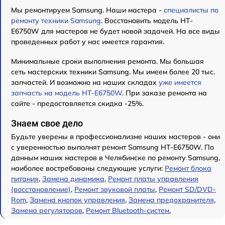
Мы ремонтируем Samsung. Наши мастера -
специалисты по
ремонту техники Samsung
. Восстановить модель HT-
E6750W для мастеров не будет новой задачей. На все виды
проведенных работ у нас имеется гарантия.
Минимальные сроки выполнения ремонта. Мы большая
сеть мастерских техники Samsung. Мы имеем более 20 тыс.
запчастей. И возможно на наших складах
уже имеется
запчасть на модель HT-E6750W
. При заказе ремонта на
сайте - предоставляется скидка -25%.
Знаем свое дело
Будьте уверены в профессионализме наших мастеров - они
с уверенностью выполнят ремонт Samsung HT-E6750W. По
данным наших мастеров в Челябинске по ремонту Samsung,
наиболее востребованы следующие услуги:
Ремонт блока
питания
,
Замена динамика
,
Ремонт платы управления
(восстановление)
,
Ремонт звуковой платы
,
Ремонт SD/DVD-
Rom
,
Замена кнопок управления
,
Замена предохранителя
,
Замена регуляторов
,
Ремонт Bluetooth-систем
,