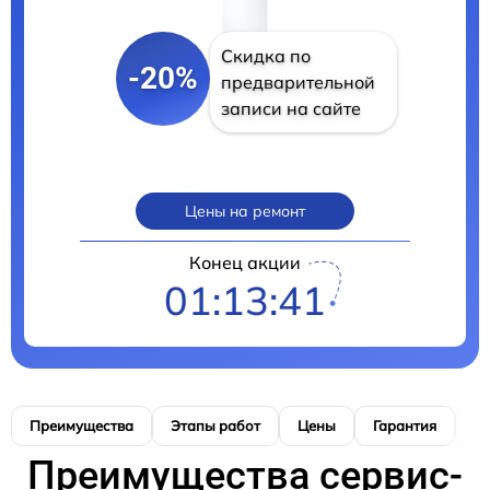
Скидка по
-20%
предварительной
записи на сайте
Цены на ремонт
Конец акции
01:13:40
Преимущества
Этапы работ
Цены
Гарантия
М
Преимущества сервис-