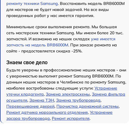
ремонту техники Samsung
. Восстановить модель BRB6000M
для мастеров не будет новой задачей. На все виды
проведенных работ у нас имеется гарантия.
Минимальные сроки выполнения ремонта. Мы большая
сеть мастерских техники Samsung. Мы имеем более 20 тыс.
запчастей. И возможно на наших складах
уже имеется
запчасть на модель BRB6000M
. При заказе ремонта на
сайте - предоставляется скидка -25%.
Знаем свое дело
Будьте уверены в профессионализме наших мастеров - они
с уверенностью выполнят ремонт Samsung BRB6000M. По
данным наших мастеров в Челябинске по ремонту Samsung,
наиболее востребованы следующие услуги:
Устранение
утечки хладагента
,
Замена электросхемы
,
Замена фильтра
осушителя
,
Замена ТЭН
,
Замена трубопровода
,
Перевешивание дверей
,
Прочистка дренажной системы
,
Ремонт датчика морозильного отделения
,
Устранение
засора трубопровода
,
Ремонт испарителя
.