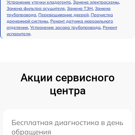
Устранение утечки хладагента
,
Замена электросхемы
,
Замена фильтра осушителя
,
Замена ТЭН
,
Замена
трубопровода
,
Перевешивание дверей
,
Прочистка
дренажной системы
,
Ремонт датчика морозильного
отделения
,
Устранение засора трубопровода
,
Ремонт
испарителя
.
Акции сервисного
центра
Бесплатная диагностика в день
обращения