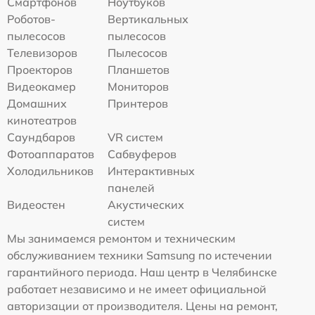
Смартфонов
Ноутбуков
Роботов-
Вертикальных
пылесосов
пылесосов
Телевизоров
Пылесосов
Проекторов
Планшетов
Видеокамер
Мониторов
Домашних
Принтеров
кинотеатров
Саундбаров
VR систем
Фотоаппаратов
Сабвуферов
Холодильников
Интерактивных
панелей
Видеостен
Акустических
систем
Мы занимаемся ремонтом и техническим
обслуживанием техники Samsung по истечении
гарантийного периода. Наш центр в Челябинске
работает независимо и не имеет официальной
авторизации от производителя. Цены на ремонт,