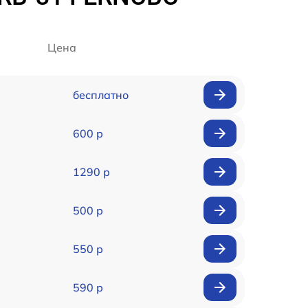
Цена
бесплатно
600 р
1290 р
500 р
550 р
590 р