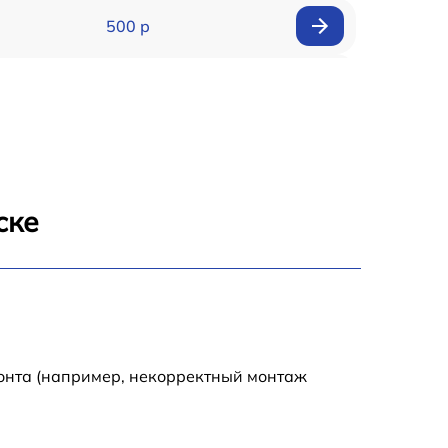
500 р
650 р
500 р
650 р
ске
710 р
590 р
650 р
монта (например, некорректный монтаж
800 р