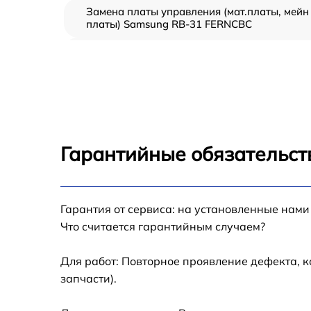
Замена платы управления (мат.платы, мейн
платы) Samsung RB-31 FERNCBC
Ремонт/замена датчика температуры
Samsung RB-31 FERNCBC
Замена термостата Samsung RB-31 FERNCB
Замена усилителей Samsung RB-31 FERNCB
Гарантийные обязательст
Замена таймера Samsung RB-31 FERNCBC
Замена электросхемы Samsung RB-31
Гарантия от сервиса: на установленные нами
FERNCBC
Что считается гарантийным случаем?
Ремонт испарителя Samsung RB-31 FERNCB
Для работ: Повторное проявление дефекта, 
запчасти).
Устранение засора трубопровода Samsung
RB-31 FERNCBC