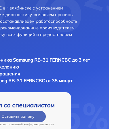
 в Челябинске с устранением
м диагностику, выявляем причины
восстанавливаем работоспособность
и рекомендованные производителем
рку всех функций и предоставляем
ника Samsung RB-31 FERNCBC до 3 лет
 желанию
бращения
ng RB-31 FERNCBC от 35 минут
я со специалистом
Оставить заявку
есь c
политикой конфиденциальности