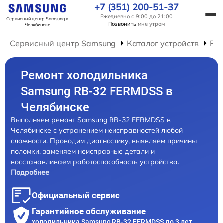
+7 (351) 200-51-37
Ежедневно с 9:00 до 21:00
Сервисный центр Samsung
в
Позвонить
мне утром
Челябинске
Сервисный центр Samsung
Каталог устройств
Ре
Ремонт холодильника
Samsung RB-32 FERMDSS в
Челябинске
Выполняем ремонт Samsung RB-32 FERMDSS в
Челябинске с устранением неисправностей любой
сложности. Проводим диагностику, выявляем причины
поломки, заменяем неисправные детали и
восстанавливаем работоспособность устройства.
Подробнее
Официальный сервис
Гарантийное обслуживание
холодильника Samsung RB-32 FERMDSS до 3 лет