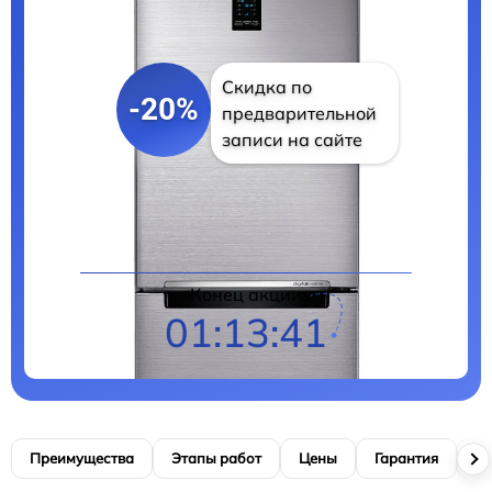
Скидка по
-20%
предварительной
записи на сайте
Цены на ремонт
Конец акции
01:13:40
Преимущества
Этапы работ
Цены
Гарантия
М