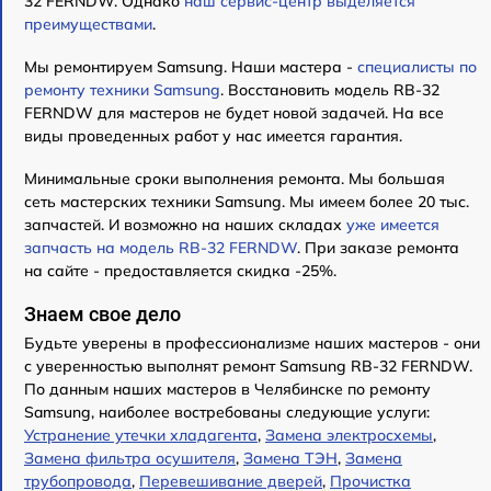
32 FERNDW. Однако
наш сервис-центр выделяется
преимуществами
.
Мы ремонтируем Samsung. Наши мастера -
специалисты по
ремонту техники Samsung
. Восстановить модель RB-32
FERNDW для мастеров не будет новой задачей. На все
виды проведенных работ у нас имеется гарантия.
Минимальные сроки выполнения ремонта. Мы большая
сеть мастерских техники Samsung. Мы имеем более 20 тыс.
запчастей. И возможно на наших складах
уже имеется
запчасть на модель RB-32 FERNDW
. При заказе ремонта
на сайте - предоставляется скидка -25%.
Знаем свое дело
Будьте уверены в профессионализме наших мастеров - они
с уверенностью выполнят ремонт Samsung RB-32 FERNDW.
По данным наших мастеров в Челябинске по ремонту
Samsung, наиболее востребованы следующие услуги:
Устранение утечки хладагента
,
Замена электросхемы
,
Замена фильтра осушителя
,
Замена ТЭН
,
Замена
трубопровода
,
Перевешивание дверей
,
Прочистка