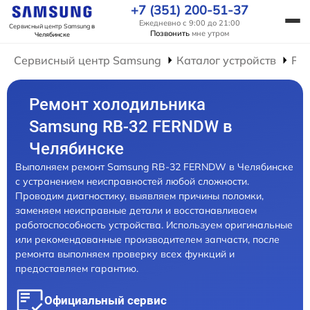
+7 (351) 200-51-37
Ежедневно с 9:00 до 21:00
Сервисный центр Samsung
в
Позвонить
мне утром
Челябинске
Сервисный центр Samsung
Каталог устройств
Ре
Ремонт холодильника
Samsung RB-32 FERNDW в
Челябинске
Выполняем ремонт Samsung RB-32 FERNDW в Челябинске
с устранением неисправностей любой сложности.
Проводим диагностику, выявляем причины поломки,
заменяем неисправные детали и восстанавливаем
работоспособность устройства. Используем оригинальные
или рекомендованные производителем запчасти, после
ремонта выполняем проверку всех функций и
предоставляем гарантию.
Официальный сервис