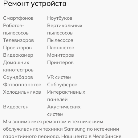
Ремонт устройств
Смартфонов
Ноутбуков
Роботов-
Вертикальных
пылесосов
пылесосов
Телевизоров
Пылесосов
Проекторов
Планшетов
Видеокамер
Мониторов
Домашних
Принтеров
кинотеатров
Саундбаров
VR систем
Фотоаппаратов
Сабвуферов
Холодильников
Интерактивных
панелей
Видеостен
Акустических
систем
Мы занимаемся ремонтом и техническим
обслуживанием техники Samsung по истечении
гарантийного периода. Наш центр в Челябинске