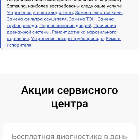
Samsung, наиболее востребованы следующие услуги:
Устранение утечки хладагента
,
Замена электросхемы
,
Замена фильтра осушителя
,
Замена ТЭН
,
Замена
трубопровода
,
Перевешивание дверей
,
Прочистка
дренажной системы
,
Ремонт датчика морозильного
отделения
,
Устранение засора трубопровода
,
Ремонт
испарителя
.
Акции сервисного
центра
Бесплатная диагностика в день