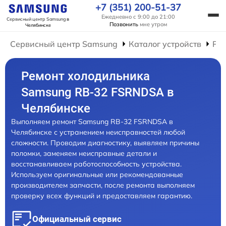
+7 (351) 200-51-37
Ежедневно с 9:00 до 21:00
Сервисный центр Samsung
в
Позвонить
мне утром
Челябинске
Сервисный центр Samsung
Каталог устройств
Ре
Ремонт холодильника
Samsung RB-32 FSRNDSA в
Челябинске
Выполняем ремонт Samsung RB-32 FSRNDSA в
Челябинске с устранением неисправностей любой
сложности. Проводим диагностику, выявляем причины
поломки, заменяем неисправные детали и
восстанавливаем работоспособность устройства.
Используем оригинальные или рекомендованные
производителем запчасти, после ремонта выполняем
проверку всех функций и предоставляем гарантию.
Официальный сервис