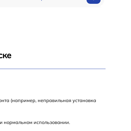
650 р
500 р
650 р
ске
710 р
590 р
650 р
онта (например, неправильная установка
800 р
ри нормальном использовании.
450 р