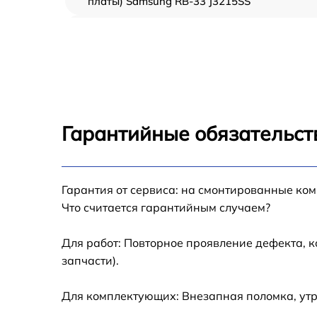
платы) Samsung RB-33 J3215SS
Ремонт/замена датчика температуры
Samsung RB-33 J3215SS
Замена термостата Samsung RB-33 J3215SS
Замена усилителей Samsung RB-33 J3215SS
Гарантийные обязательст
Замена таймера Samsung RB-33 J3215SS
Замена электросхемы Samsung RB-33
Гарантия от сервиса: на смонтированные ко
J3215SS
Что считается гарантийным случаем?
Ремонт испарителя Samsung RB-33 J3215SS
Для работ: Повторное проявление дефекта, 
запчасти).
Устранение засора трубопровода Samsung
RB-33 J3215SS
Для комплектующих: Внезапная поломка, ут
Ремонт датчика морозильного отделения