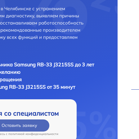
в Челябинске с устранением
м диагностику, выявляем причины
восстанавливаем работоспособность
и рекомендованные производителем
рку всех функций и предоставляем
ника Samsung RB-33 J3215SS до 3 лет
 желанию
бращения
ng RB-33 J3215SS от 35 минут
я со специалистом
Оставить заявку
есь c
политикой конфиденциальности