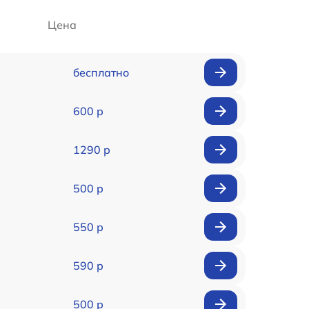
Цена
бесплатно
600 р
1290 р
500 р
550 р
590 р
500 р