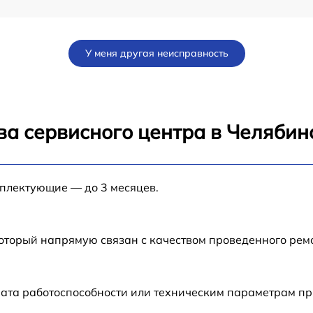
от 60 мин
У меня другая неисправность
от 60 мин
от 60 мин
ва сервисного центра в Челябин
от 60 мин
мплектующие — до 3 месяцев.
от 60 мин
от 60 мин
который напрямую связан с качеством проведенного рем
от 60 мин
рата работоспособности или техническим параметрам п
от 60 мин