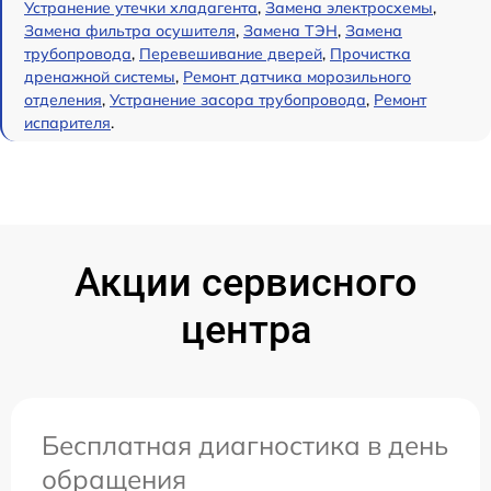
Устранение утечки хладагента
,
Замена электросхемы
,
Замена фильтра осушителя
,
Замена ТЭН
,
Замена
трубопровода
,
Перевешивание дверей
,
Прочистка
дренажной системы
,
Ремонт датчика морозильного
отделения
,
Устранение засора трубопровода
,
Ремонт
испарителя
.
Акции сервисного
центра
Бесплатная диагностика в день
обращения