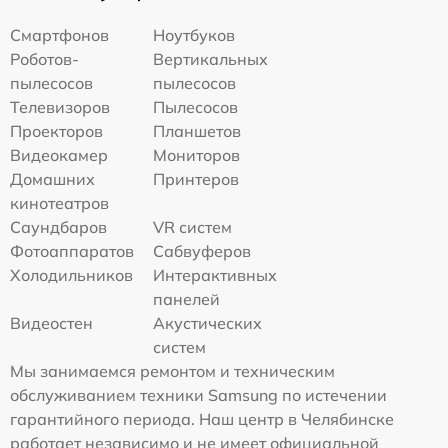
Смартфонов
Ноутбуков
Роботов-
Вертикальных
пылесосов
пылесосов
Телевизоров
Пылесосов
Проекторов
Планшетов
Видеокамер
Мониторов
Домашних
Принтеров
кинотеатров
Саундбаров
VR систем
Фотоаппаратов
Сабвуферов
Холодильников
Интерактивных
панелей
Видеостен
Акустических
систем
Мы занимаемся ремонтом и техническим
обслуживанием техники Samsung по истечении
гарантийного периода. Наш центр в Челябинске
работает независимо и не имеет официальной