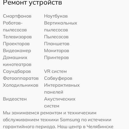
Ремонт устройств
Смартфонов
Ноутбуков
Роботов-
Вертикальных
пылесосов
пылесосов
Телевизоров
Пылесосов
Проекторов
Планшетов
Видеокамер
Мониторов
Домашних
Принтеров
кинотеатров
Саундбаров
VR систем
Фотоаппаратов
Сабвуферов
Холодильников
Интерактивных
панелей
Видеостен
Акустических
систем
Мы занимаемся ремонтом и техническим
обслуживанием техники Samsung по истечении
гарантийного периода. Наш центр в Челябинске