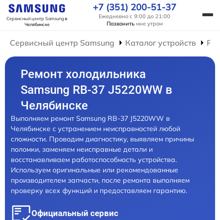
+7 (351) 200-51-37
Ежедневно с 9:00 до 21:00
Сервисный центр Samsung
в
Позвонить
мне утром
Челябинске
Сервисный центр Samsung
Каталог устройств
Ре
Ремонт холодильника
Samsung RB-37 J5220WW в
Челябинске
Выполняем ремонт Samsung RB-37 J5220WW в
Челябинске с устранением неисправностей любой
сложности. Проводим диагностику, выявляем причины
поломки, заменяем неисправные детали и
восстанавливаем работоспособность устройства.
Используем оригинальные или рекомендованные
производителем запчасти, после ремонта выполняем
проверку всех функций и предоставляем гарантию.
Официальный сервис