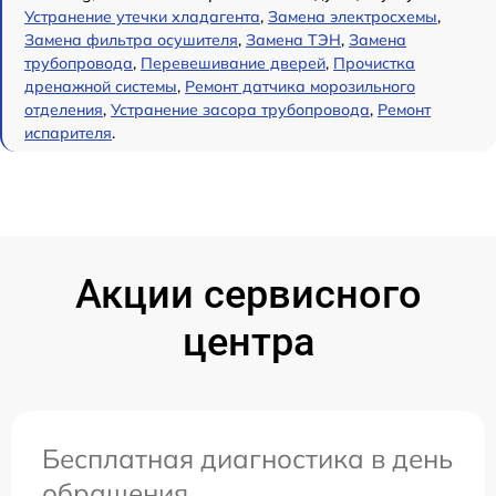
Устранение утечки хладагента
,
Замена электросхемы
,
Замена фильтра осушителя
,
Замена ТЭН
,
Замена
трубопровода
,
Перевешивание дверей
,
Прочистка
дренажной системы
,
Ремонт датчика морозильного
отделения
,
Устранение засора трубопровода
,
Ремонт
испарителя
.
Акции сервисного
центра
Бесплатная диагностика в день
обращения