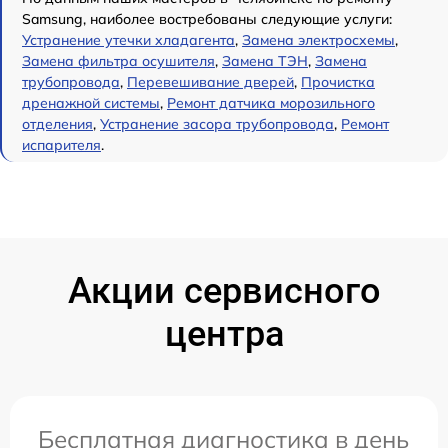
Samsung, наиболее востребованы следующие услуги:
Устранение утечки хладагента
,
Замена электросхемы
,
Замена фильтра осушителя
,
Замена ТЭН
,
Замена
трубопровода
,
Перевешивание дверей
,
Прочистка
дренажной системы
,
Ремонт датчика морозильного
отделения
,
Устранение засора трубопровода
,
Ремонт
испарителя
.
Акции сервисного
центра
Бесплатная диагностика в день