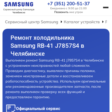
+7 (351) 200-51-37
Ежедневно с 9:00 до 21:00
Сервисный центр Samsung
в
Позвонить
мне утром
Челябинске
Сервисный центр Samsung
Каталог устройств
Ре
Ремонт холодильника
Samsung RB-41 J7857S4 в
Челябинске
Выполняем ремонт Samsung RB-41 J7857S4 в Челябинске
с устранением неисправностей любой сложности.
Проводим диагностику, выявляем причины поломки,
заменяем неисправные детали и восстанавливаем
работоспособность устройства. Используем оригинальные
или рекомендованные производителем запчасти, после
ремонта выполняем проверку всех функций и
предоставляем гарантию.
Официальный сервис