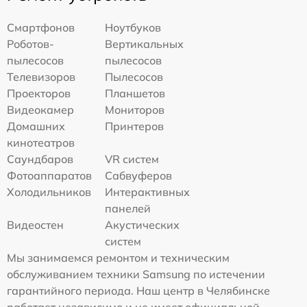
Смартфонов
Ноутбуков
Роботов-
Вертикальных
пылесосов
пылесосов
Телевизоров
Пылесосов
Проекторов
Планшетов
Видеокамер
Мониторов
Домашних
Принтеров
кинотеатров
Саундбаров
VR систем
Фотоаппаратов
Сабвуферов
Холодильников
Интерактивных
панелей
Видеостен
Акустических
систем
Мы занимаемся ремонтом и техническим
обслуживанием техники Samsung по истечении
гарантийного периода. Наш центр в Челябинске