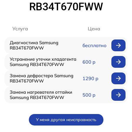
RB34T670FWW
Услуга
Цена
Диагностика Samsung
бесплатно
RB34T670FWW
Устранение утечки хладагента
600 р
Samsung RB34T670FWW
Замена дефростера Samsung
1290 р
RB34T670FWW
Замена нагревателя оттайки
500 р
Samsung RB34T670FWW
У меня другая неисправность