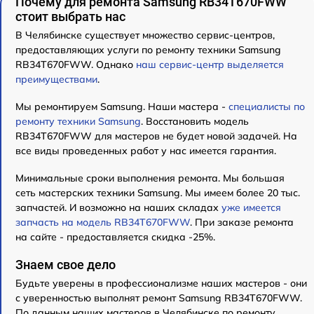
Почему для ремонта Samsung RB34T670FWW
стоит выбрать нас
В Челябинске существует множество сервис-центров,
предоставляющих услуги по ремонту техники Samsung
RB34T670FWW. Однако
наш сервис-центр выделяется
преимуществами
.
Мы ремонтируем Samsung. Наши мастера -
специалисты по
ремонту техники Samsung
. Восстановить модель
RB34T670FWW для мастеров не будет новой задачей. На
все виды проведенных работ у нас имеется гарантия.
Минимальные сроки выполнения ремонта. Мы большая
сеть мастерских техники Samsung. Мы имеем более 20 тыс.
запчастей. И возможно на наших складах
уже имеется
запчасть на модель RB34T670FWW
. При заказе ремонта
на сайте - предоставляется скидка -25%.
Знаем свое дело
Будьте уверены в профессионализме наших мастеров - они
с уверенностью выполнят ремонт Samsung RB34T670FWW.
По данным наших мастеров в Челябинске по ремонту