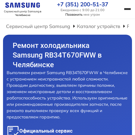
+7 (351) 200-51-37
Ежедневно с 9:00 до 21:00
Сервисный центр Samsung
в
Позвонить
мне утром
Челябинске
Сервисный центр Samsung
Каталог устройств
Ре
Ремонт холодильника
Samsung RB34T670FWW в
Челябинске
Выполняем ремонт Samsung RB34T670FWW в Челябинске
с устранением неисправностей любой сложности.
Проводим диагностику, выявляем причины поломки,
заменяем неисправные детали и восстанавливаем
работоспособность устройства. Используем оригинальные
или рекомендованные производителем запчасти, после
ремонта выполняем проверку всех функций и
предоставляем гарантию.
Официальный сервис