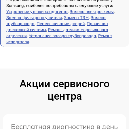
Samsung, наиболее востребованы следующие услуги:
Устранение утечки хладагента
,
Замена электросхемы
,
Замена фильтра осушителя
,
Замена ТЭН
,
Замена
трубопровода
,
Перевешивание дверей
,
Прочистка
дренажной системы
,
Ремонт датчика морозильного
отделения
,
Устранение засора трубопровода
,
Ремонт
испарителя
.
Акции сервисного
центра
Бесплатная диагностика в день