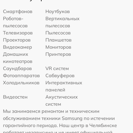
Смартфонов
Ноутбуков
Роботов-
Вертикальных
пылесосов
пылесосов
Телевизоров
Пылесосов
Проекторов
Планшетов
Видеокамер
Мониторов
Домашних
Принтеров
кинотеатров
Саундбаров
VR систем
Фотоаппаратов
Сабвуферов
Холодильников
Интерактивных
панелей
Видеостен
Акустических
систем
Мы занимаемся ремонтом и техническим
обслуживанием техники Samsung по истечении
гарантийного периода. Наш центр в Челябинске
работает независимо и не имеет официальной