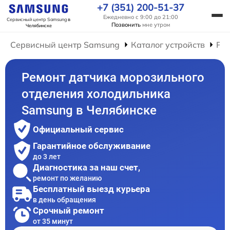
+7 (351) 200-51-37
Ежедневно с 9:00 до 21:00
Сервисный центр Samsung
в
Позвонить
мне утром
Челябинске
Сервисный центр Samsung
Каталог устройств
Ре
Ремонт датчика морозильного
отделения холодильника
Samsung в Челябинске
Официальный сервис
Гарантийное обслуживание
до 3 лет
Диагностика за наш счет,
ремонт по желанию
Бесплатный выезд курьера
в день обращения
Срочный ремонт
от 35 минут