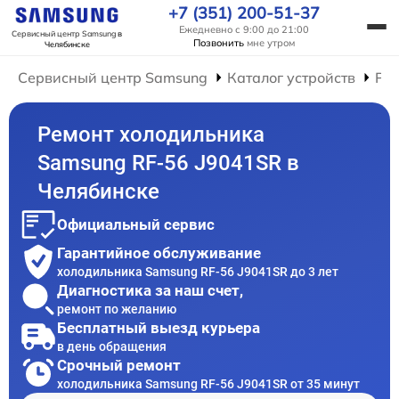
+7 (351) 200-51-37
Ежедневно с 9:00 до 21:00
Сервисный центр Samsung
в
Позвонить
мне утром
Челябинске
Сервисный центр Samsung
Каталог устройств
Ре
Ремонт холодильника
Samsung RF-56 J9041SR в
Челябинске
Официальный сервис
Гарантийное обслуживание
холодильника Samsung RF-56 J9041SR до 3 лет
Диагностика за наш счет,
ремонт по желанию
Бесплатный выезд курьера
в день обращения
Срочный ремонт
холодильника Samsung RF-56 J9041SR от 35 минут