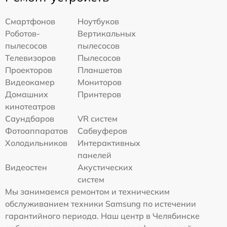
Смартфонов
Ноутбуков
Роботов-
Вертикальных
пылесосов
пылесосов
Телевизоров
Пылесосов
Проекторов
Планшетов
Видеокамер
Мониторов
Домашних
Принтеров
кинотеатров
Саундбаров
VR систем
Фотоаппаратов
Сабвуферов
Холодильников
Интерактивных
панелей
Видеостен
Акустических
систем
Мы занимаемся ремонтом и техническим
обслуживанием техники Samsung по истечении
гарантийного периода. Наш центр в Челябинске