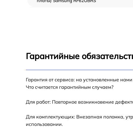
платы) Samsung RF62UBRS
Ремонт/замена датчика температуры
Samsung RF62UBRS
Замена термостата Samsung RF62UBRS
Замена усилителей Samsung RF62UBRS
Гарантийные обязательст
Замена таймера Samsung RF62UBRS
Гарантия от сервиса: на установленные нами
Замена электросхемы Samsung RF62UBRS
Что считается гарантийным случаем?
Ремонт испарителя Samsung RF62UBRS
Для работ: Повторное возникновение дефект
Устранение засора трубопровода Samsung
Для комплектующих: Внезапная поломка, утр
RF62UBRS
использовании.
Ремонт датчика морозильного отделения