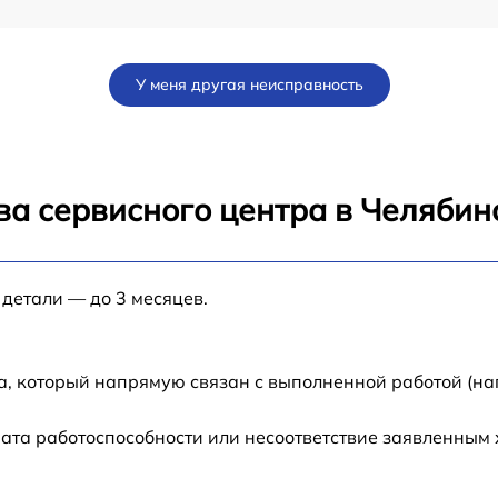
от 60 мин
У меня другая неисправность
от 60 мин
от 60 мин
ва сервисного центра в Челябин
от 60 мин
 детали — до 3 месяцев.
от 60 мин
от 60 мин
а, который напрямую связан с выполненной работой (на
от 60 мин
ата работоспособности или несоответствие заявленным
от 60 мин