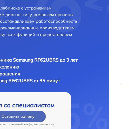
лябинске с устранением
м диагностику, выявляем причины
восстанавливаем работоспособность
и рекомендованные производителем
рку всех функций и предоставляем
ника Samsung RF62UBRS до 3 лет
 желанию
бращения
ung RF62UBRS от 35 минут
я со специалистом
Оставить заявку
есь c
политикой конфиденциальности