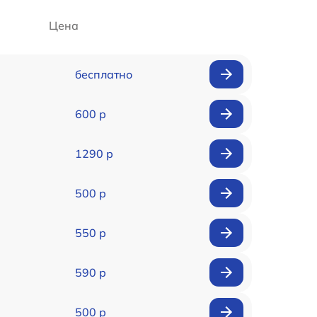
Цена
бесплатно
600 р
1290 р
500 р
550 р
590 р
500 р