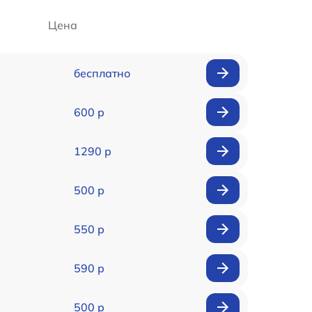
Цена
бесплатно
600 р
1290 р
500 р
550 р
590 р
500 р