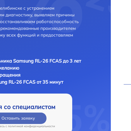
елябинске с устранением
м диагностику, выявляем причины
восстанавливаем работоспособность
и рекомендованные производителем
рку всех функций и предоставляем
ника Samsung RL-26 FCAS до 3 лет
 желанию
бращения
ng RL-26 FCAS от 35 минут
я со специалистом
Оставить заявку
есь c
политикой конфиденциальности