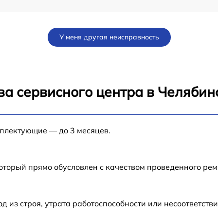
от 60 мин
У меня другая неисправность
от 60 мин
от 60 мин
ва сервисного центра в Челябин
от 60 мин
мплектующие — до 3 месяцев.
от 60 мин
от 60 мин
который прямо обусловлен с качеством проведенного ре
от 60 мин
из строя, утрата работоспособности или несоответств
от 60 мин