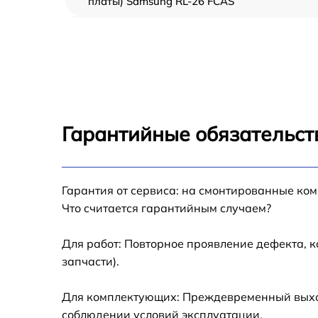
платы) Samsung RL-26 FCAS
Ремонт/замена датчика температуры
Samsung RL-26 FCAS
Замена термостата Samsung RL-26 FCAS
Замена усилителей Samsung RL-26 FCAS
Гарантийные обязательст
Замена таймера Samsung RL-26 FCAS
Гарантия от сервиса: на смонтированные ко
Замена электросхемы Samsung RL-26 FCAS
Что считается гарантийным случаем?
Ремонт испарителя Samsung RL-26 FCAS
Для работ: Повторное проявление дефекта, 
запчасти).
Устранение засора трубопровода Samsung
RL-26 FCAS
Для комплектующих: Преждевременный выход 
Ремонт датчика морозильного отделения
соблюдении условий эксплуатации.