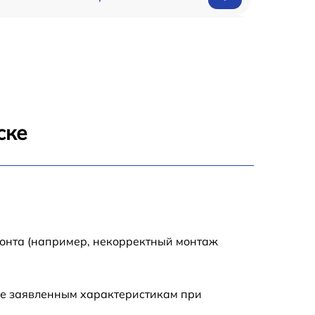
650 р
500 р
650 р
ске
710 р
590 р
650 р
монта (например, некорректный монтаж
800 р
ие заявленным характеристикам при
450 р