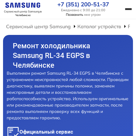
+7 (351) 200-51-37
Ежедневно с 9:00 до 21:00
Сервисный центр Samsung
в
Позвонить
мне утром
Челябинске
Сервисный центр Samsung
Каталог устройств
Ре
Ремонт холодильника
Samsung RL-34 EGPS в
Челябинске
Выполняем ремонт Samsung RL-34 EGPS в Челябинске с
устранением неисправностей любой сложности. Проводим
диагностику, выявляем причины поломки, заменяем
неисправные детали и восстанавливаем
работоспособность устройства. Используем оригинальные
или рекомендованные производителем запчасти, после
ремонта выполняем проверку всех функций и
предоставляем гарантию.
Официальный сервис