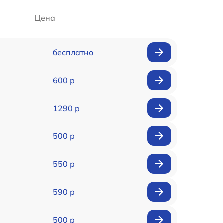
Цена
бесплатно
600 р
1290 р
500 р
550 р
590 р
500 р