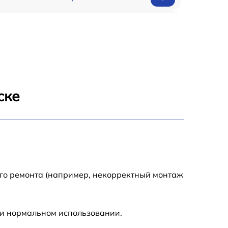
650 р
500 р
650 р
ске
710 р
590 р
650 р
ого ремонта (например, некорректный монтаж
800 р
ри нормальном использовании.
450 р