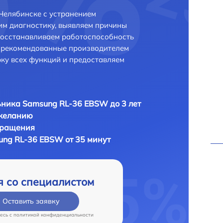
Челябинске с устранением
м диагностику, выявляем причины
восстанавливаем работоспособность
и рекомендованные производителем
рку всех функций и предоставляем
ника Samsung RL-36 EBSW до 3 лет
 желанию
бращения
ng RL-36 EBSW от 35 минут
я со специалистом
Оставить заявку
есь c
политикой конфиденциальности