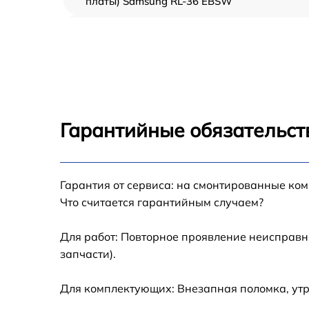
платы) Samsung RL-36 EBSW
Ремонт/замена датчика температуры
Samsung RL-36 EBSW
Замена термостата Samsung RL-36 EBSW
Замена усилителей Samsung RL-36 EBSW
Гарантийные обязательст
Замена таймера Samsung RL-36 EBSW
Гарантия от сервиса: на смонтированные ко
Замена электросхемы Samsung RL-36 EBS
Что считается гарантийным случаем?
Ремонт испарителя Samsung RL-36 EBSW
Для работ: Повторное проявление неисправн
запчасти).
Устранение засора трубопровода Samsung
RL-36 EBSW
Для комплектующих: Внезапная поломка, ут
Ремонт датчика морозильного отделения