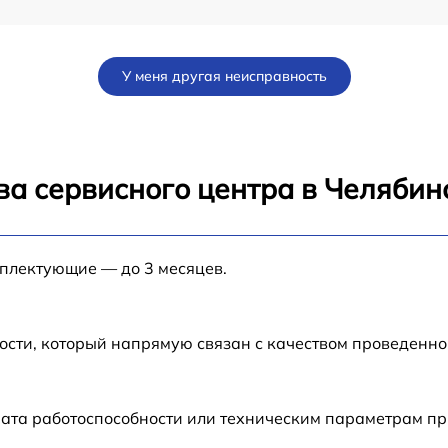
от 60 мин
У меня другая неисправность
от 60 мин
от 60 мин
ва сервисного центра в Челябин
от 60 мин
мплектующие — до 3 месяцев.
W
от 60 мин
от 60 мин
ости, который напрямую связан с качеством проведенн
от 60 мин
рата работоспособности или техническим параметрам п
от 60 мин