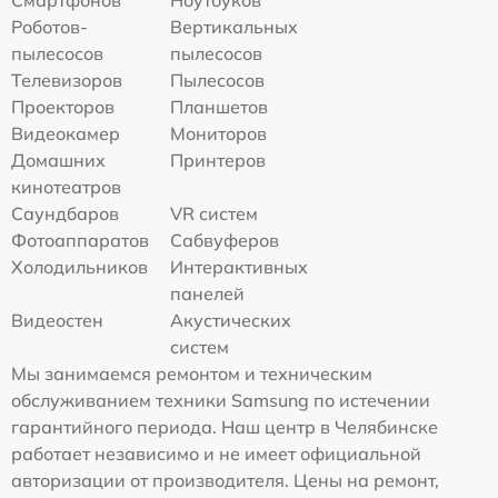
Смартфонов
Ноутбуков
Роботов-
Вертикальных
пылесосов
пылесосов
Телевизоров
Пылесосов
Проекторов
Планшетов
Видеокамер
Мониторов
Домашних
Принтеров
кинотеатров
Саундбаров
VR систем
Фотоаппаратов
Сабвуферов
Холодильников
Интерактивных
панелей
Видеостен
Акустических
систем
Мы занимаемся ремонтом и техническим
обслуживанием техники Samsung по истечении
гарантийного периода. Наш центр в Челябинске
работает независимо и не имеет официальной
авторизации от производителя. Цены на ремонт,