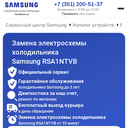
+7 (351) 200-51-37
Ежедневно с 9:00 до 21:00
Сервисный центр Samsung
в
Позвонить
мне утром
Челябинске
Сервисный центр Samsung
Каталог устройств
Ре
Замена электросхемы
холодильника
Samsung RSA1NTVB
Официальный сервис
Гарантийное обслуживание
холодильника Samsung до 3 лет
Диагностика за наш счет,
ремонт по желанию
Бесплатный выезд курьера
в день обращения
Замена электросхемы холодильника
Samsung RSA1NTVB от 35 минут