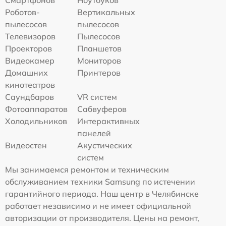
Смартфонов
Ноутбуков
Роботов-
Вертикальных
пылесосов
пылесосов
Телевизоров
Пылесосов
Проекторов
Планшетов
Видеокамер
Мониторов
Домашних
Принтеров
кинотеатров
Саундбаров
VR систем
Фотоаппаратов
Сабвуферов
Холодильников
Интерактивных
панелей
Видеостен
Акустических
систем
Мы занимаемся ремонтом и техническим
обслуживанием техники Samsung по истечении
гарантийного периода. Наш центр в Челябинске
работает независимо и не имеет официальной
авторизации от производителя. Цены на ремонт,