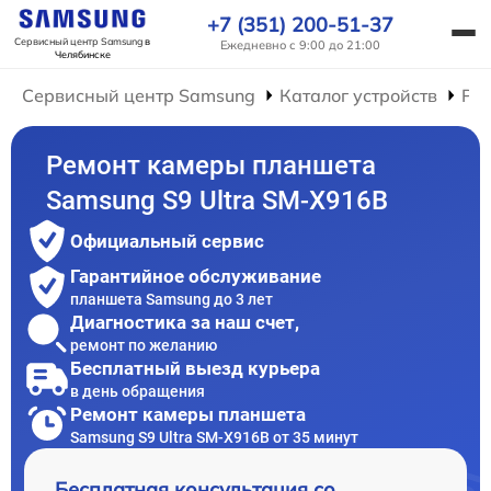
+7 (351) 200-51-37
Сервисный центр Samsung
в
Ежедневно с 9:00 до 21:00
Челябинске
Сервисный центр Samsung
Каталог устройств
Ре
Ремонт камеры планшета
Samsung S9 Ultra SM-X916B
Официальный сервис
Гарантийное обслуживание
планшета Samsung до 3 лет
Диагностика за наш счет,
ремонт по желанию
Бесплатный выезд курьера
в день обращения
Ремонт камеры планшета
Samsung S9 Ultra SM-X916B от 35 минут
Бесплатная консультация со