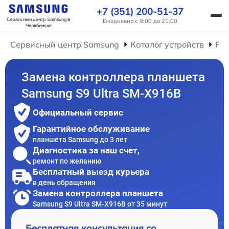
+7 (351) 200-51-37
Сервисный центр Samsung
в
Ежедневно с 9:00 до 21:00
Челябинске
Сервисный центр Samsung
Каталог устройств
Ре
Замена контроллера планшета
Samsung S9 Ultra SM-X916B
Официальный сервис
Гарантийное обслуживание
планшета Samsung до 3 лет
Диагностика за наш счет,
ремонт по желанию
Бесплатный выезд курьера
в день обращения
Замена контроллера планшета
Samsung S9 Ultra SM-X916B от 35 минут
Бесплатная консультация со