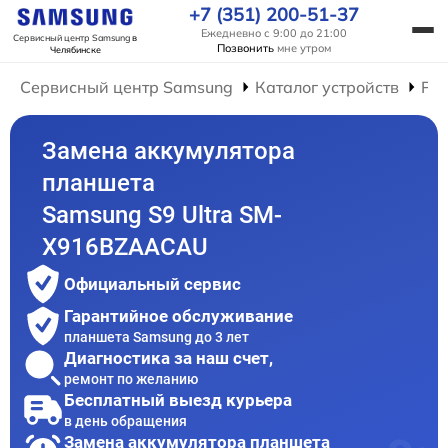
+7 (351) 200-51-37
Ежедневно с 9:00 до 21:00
Сервисный центр Samsung
в
Позвонить
мне утром
Челябинске
Сервисный центр Samsung
Каталог устройств
Ре
Замена аккумулятора
планшета
Samsung S9 Ultra SM-
X916BZAACAU
Официальный сервис
Гарантийное обслуживание
планшета Samsung до 3 лет
Диагностика за наш счет,
ремонт по желанию
Бесплатный выезд курьера
в день обращения
Замена аккумулятора планшета