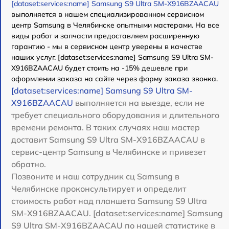
[dataset:services:name] Samsung S9 Ultra SM-X916BZAACAU
выполняется в нашем специализированном сервисном
центр Samsung в Челябинске опытными мастерами. На все
виды работ и запчасти предоставляем расширенную
гарантию - мы в сервисном центр уверены в качестве
наших услуг. [dataset:services:name] Samsung S9 Ultra SM-
X916BZAACAU будет стоить на -15% дешевле при
оформлении заказа на сайте через форму заказа звонка.
[dataset:services:name] Samsung S9 Ultra SM-
X916BZAACAU
выполняется на выезде, если не
требует специального оборудования и длительного
времени ремонта. В таких случаях наш мастер
доставит Samsung S9 Ultra SM-X916BZAACAU в
сервис-центр Samsung в Челябинске и привезет
обратно.
Позвоните и наш сотрудник сц Samsung в
Челябинске проконсультирует и определит
стоимость работ над планшета Samsung S9 Ultra
SM-X916BZAACAU. [dataset:services:name] Samsung
S9 Ultra SM-X916BZAACAU по нашей статистике в