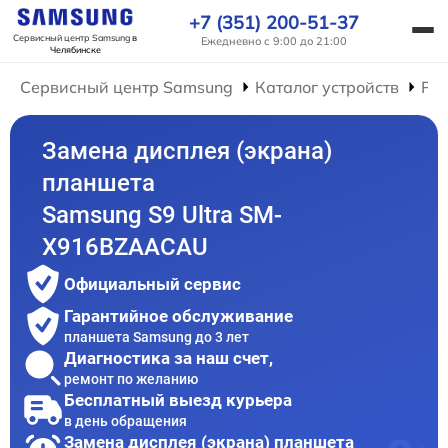
+7 (351) 200-51-37
Сервисный центр Samsung
в
Ежедневно с 9:00 до 21:00
Челябинске
Сервисный центр Samsung
Каталог устройств
Ре
Замена дисплея (экрана)
планшета
Samsung S9 Ultra SM-
X916BZAACAU
Официальный сервис
Гарантийное обслуживание
планшета Samsung до 3 лет
Диагностика за наш счет,
ремонт по желанию
Бесплатный выезд курьера
в день обращения
Замена дисплея (экрана) планшета