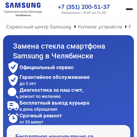
+7 (351) 200-51-37
Сервисный центр Samsung
в
Ежедневно с 9:00 до 21:00
Челябинске
Сервисный центр Samsung
Каталог устройств
Ре
Замена стекла смартфона
Samsung в Челябинске
Официальный сервис
Гарантийное обслуживание
до 3 лет
Диагностика за наш счет,
ремонт по желанию
Бесплатный выезд курьера
в день обращения
Срочный ремонт
от 35 минут
Бесплатная консультация со